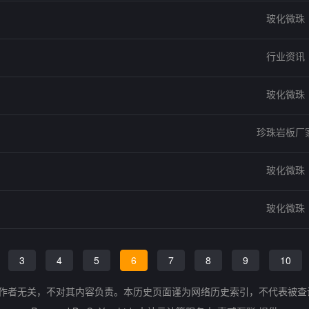
玻化微珠
行业资讯
玻化微珠
珍珠岩板厂
玻化微珠
玻化微珠
3
4
5
6
7
8
9
10
的作者无关，不对其内容负责。本历史页面谨为网络历史索引，不代表被